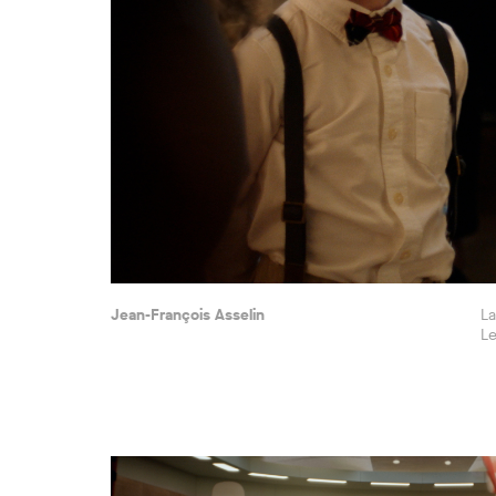
Jean-François Asselin
La
Le
lg