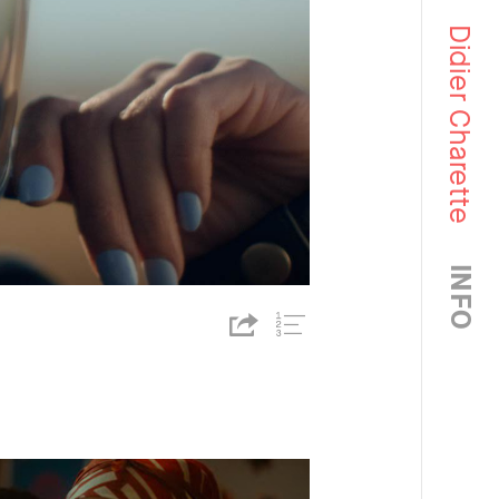
Didier Charette
INFO
https://cinelande.com/fr/?
p=3911
Share
Liste
de
lecture