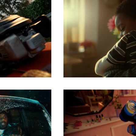
HTTPS://CINELANDE.COM/FR/
P=6295
Share