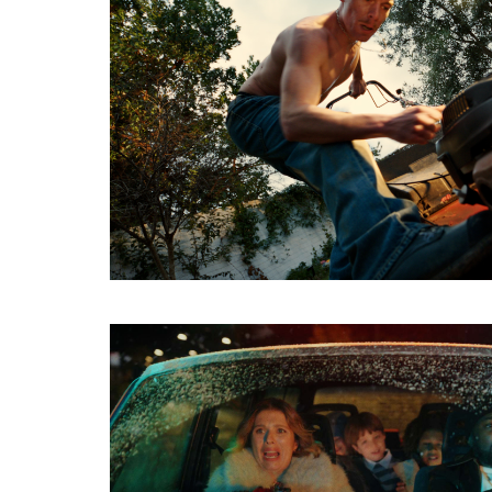
HTTPS://CINELANDE.COM/FR/?
P=6290
Share