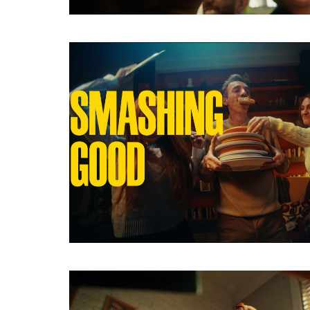
HTTPS://CINELANDE.COM/FR/?
P=5864
Share