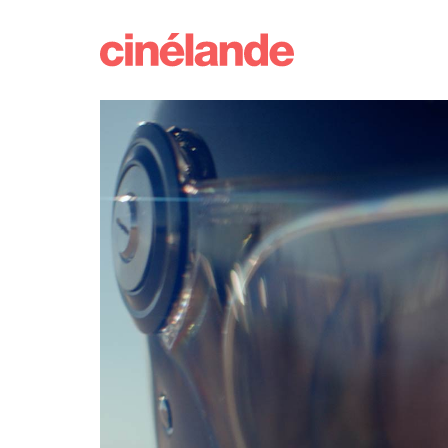
Didier
Cinélande
Charette