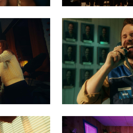
HTTPS://CINELANDE.COM/FR/
P=5539
Share