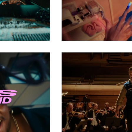
HTTPS://CINELANDE.COM/FR/
P=5708
Share
HTTPS://CINELANDE.COM/FR/
P=5767
Share