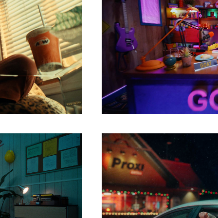
HTTPS://CINELANDE.COM/FR/
P=6048
Share
Liste
de
lecture
HTTPS://CINELANDE.COM/FR/
P=5903