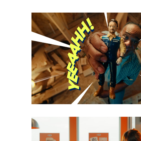
HTTPS://CINELANDE.COM/FR/?
P=5892
Share