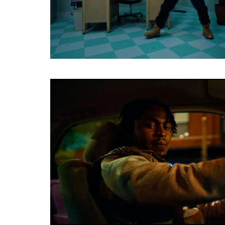
Share
HTTPS://CINELANDE.COM/FR/?
P=5458
Share