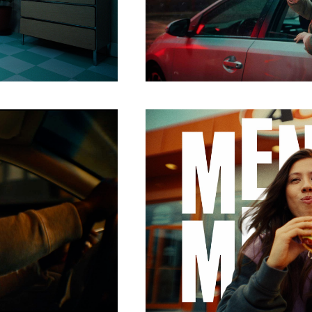
Share
HTTPS://CINELANDE.COM/FR/
P=5190
Share