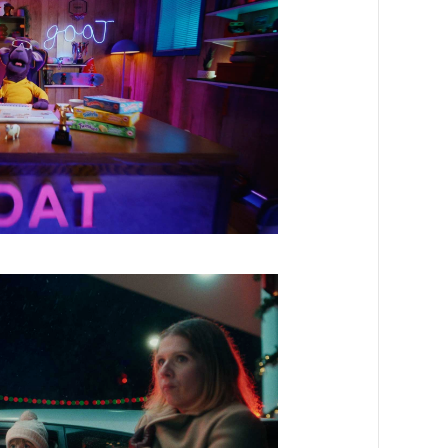
?
Now
Playing
?