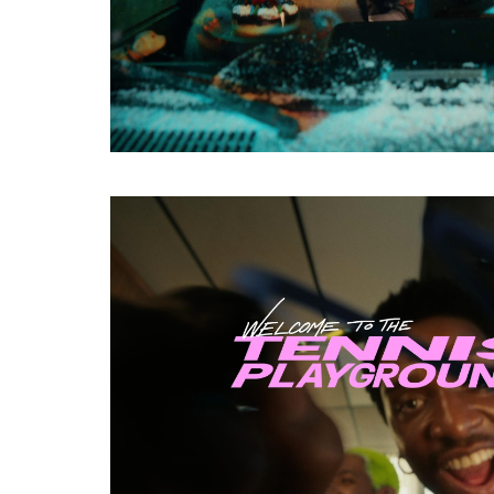
HTTPS://CINELANDE.COM/FR/?
P=5937
Share
HTTPS://CINELANDE.COM/FR/?
P=5646
Share