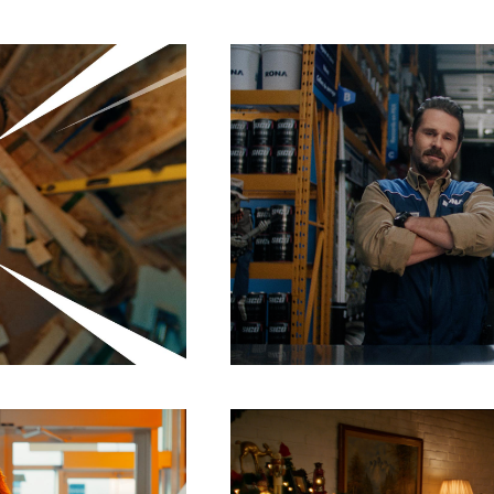
HTTPS://CINELANDE.COM/FR/
P=5809
Share