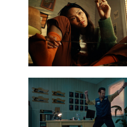
HTTPS://CINELANDE.COM/FR/?
P=4536
Share
HTTPS://CINELANDE.COM/FR/?
P=5958